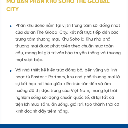
MỞ BÁN PHÂN KHU SOHO THE GLOBAL
CITY
Phân khu Soho nằm tại vị trí trung tâm sôi đống nhất
của dự án The Global City, kết nối trực tiếp đến các
ĐĂNG KÝ NHẬN TIN
trung tâm thương mại, Khu Soho là Khu nhà phố
thương mại được phát triển theo chuẩn mực toàn
Để biết thêm chi tiết về các dự án, vui lòng để lại
thông tin liên hệ, bộ phận kinh doanh của chúng tôi
cầu, mang lại giá trị văn hóa truyền thống và thương
sẽ chủ động liên hệ trực tiếp tới Quý khách. Trân
mại vượt bậc.
trọng.
Với nhà thiết kế kiến trúc đồng bộ, bền vững và linh
hoạt từ Foster + Partners, khu nhà phố thương mại là
Họ tên
*
sự kết hợp hài hòa giữa kiến trúc tân tiến và âm
hưởng đô thị đặc trưng của Việt Nam, mang lại trải
Email
*
nghiệm sống sôi động chuẩn quốc tế, đi lại tất cả
tiện ích mua sắm, ăn uống, giải trí, tạo thành thời cơ
Điện thoại
*
kinh doanh đầy tiềm năng.