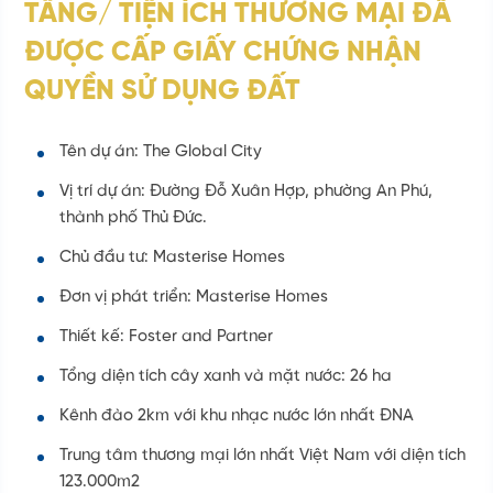
TẦNG/ TIỆN ÍCH THƯƠNG MẠI ĐÃ
ĐƯỢC CẤP GIẤY CHỨNG NHẬN
QUYỀN SỬ DỤNG ĐẤT
Tên dự án: The Global City
Vị trí dự án: Đường Đỗ Xuân Hợp, phường An Phú,
thành phố Thủ Đức.
Chủ đầu tư: Masterise Homes
Đơn vị phát triển: Masterise Homes
Thiết kế: Foster and Partner
Tổng diện tích cây xanh và mặt nước: 26 ha
Kênh đào 2km với khu nhạc nước lớn nhất ĐNA
Trung tâm thương mại lớn nhất Việt Nam với diện tích
123.000m2