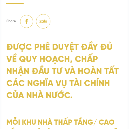
Share
Tìm
kiếm
...
ĐƯỢC PHÊ DUYỆT ĐẦY ĐỦ
VỀ QUY HOẠCH, CHẤP
NHẬN ĐẦU TƯ VÀ HOÀN TẤT
CÁC NGHĨA VỤ TÀI CHÍNH
CỦA NHÀ NƯỚC.
MỖI KHU NHÀ THẤP TẦNG/ CAO