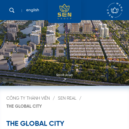
english
Scroll down
CÔNG TY THÀNH VIÊN
SEN REAL
THE GLOBAL CITY
T
H
E
G
L
O
B
A
L
C
I
T
Y