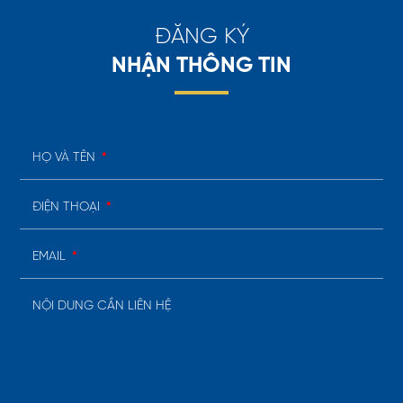
GỬI
Đ
Ă
N
G
K
Ý
N
H
Ậ
N
T
H
Ô
N
G
T
I
N
HỌ VÀ TÊN
*
ĐIỆN THOẠI
*
EMAIL
*
NỘI DUNG CẦN LIÊN HỆ