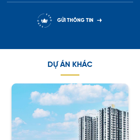
GỬI THÔNG TIN
D
Ự
Á
N
K
H
Á
C