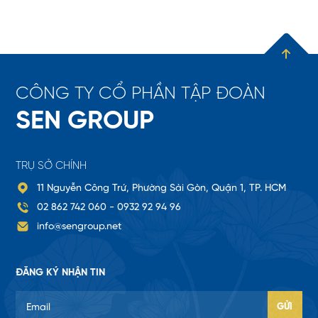
C
Ô
N
G
T
Y
C
Ổ
P
H
Ầ
N
T
Ậ
P
Đ
O
À
N
S
E
N
G
R
O
U
P
TRỤ SỞ CHÍNH
11 Nguyễn Công Trứ, Phường Sài Gòn, Quận 1, TP. HCM
02 862 742 060 -
0932 92 94 96
info@sengroup.net
ĐĂNG KÝ NHẬN TIN
Email
GỬI