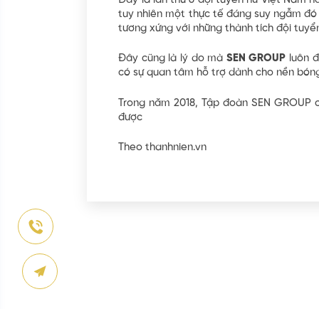
Đây là lần thứ 6 đội tuyển nữ Việt Nam 
tuy nhiên một thực tế đáng suy ngẫm đó l
tương xứng với những thành tích đội tuyể
Đây cũng là lý do mà
SEN GROUP
luôn đ
có sự quan tâm hỗ trợ dành cho nền bón
Trong năm 2018, Tập đoàn SEN GROUP cũn
được
Theo thanhnien.vn