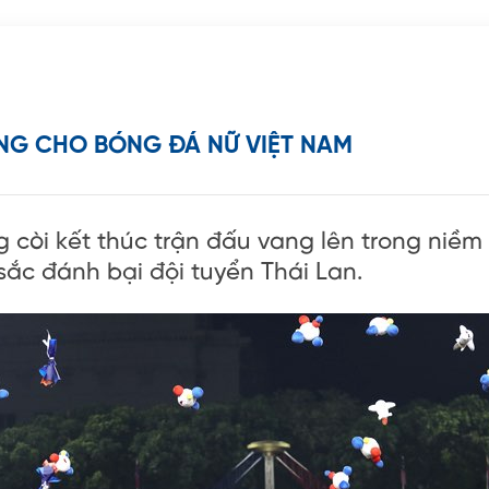
NG CHO BÓNG ĐÁ NỮ VIỆT NAM
ng còi kết thúc trận đấu vang lên trong niềm
ắc đánh bại đội tuyển Thái Lan.