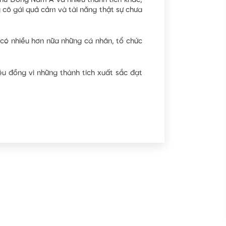
 nữ Đông Nam Á và nhiều thành tích khác,
g cô gái quả cảm và tài năng thật sự chưa
ó nhiều hơn nữa những cá nhân, tổ chức
u đồng vì những thành tích xuất sắc đạt