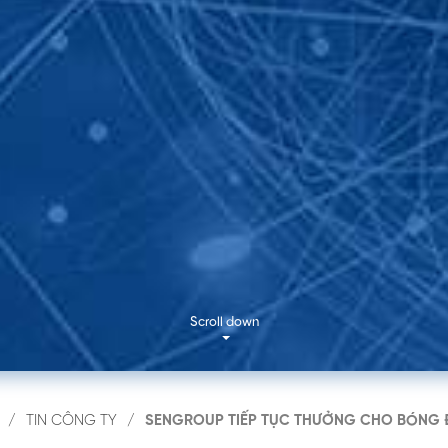
N TIN
THÔNG T
c dự án, vui lòng để lại thông tin liên hệ,
ng tôi sẽ chủ động liên hệ trực tiếp tới
02 862 
info@se
11 Nguyễ
Gòn, Qu
Scroll down
TIN CÔNG TY
SENGROUP TIẾP TỤC THƯỞNG CHO BÓNG Đ