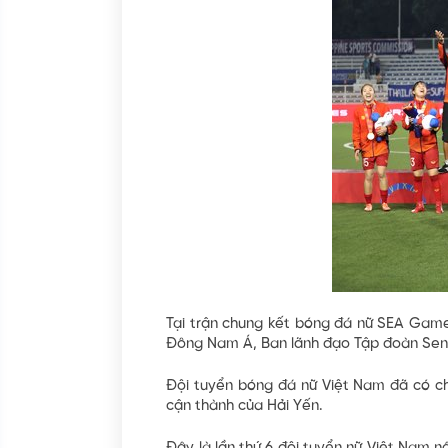
Tại trận chung kết bóng đá nữ SEA Game
Đông Nam Á, Ban lãnh đạo Tập đoàn SenGr
Đội tuyển bóng đá nữ Việt Nam đã có ch
cận thành của Hải Yến.