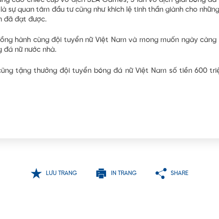
nâng cao chiếc cúp vô địch SEA Games, 3 lần vô địch giải bóng đá
à sự quan tâm đầu tư cũng như khích lệ tinh thần giành cho nhữn
n đã đạt được.
ồng hành cùng đội tuyển nữ Việt Nam và mong muốn ngày càng c
g đá nữ nước nhà.
g tặng thưởng đội tuyển bóng đá nữ Việt Nam số tiền 600 triệ
LƯU TRANG
IN TRANG
SHARE