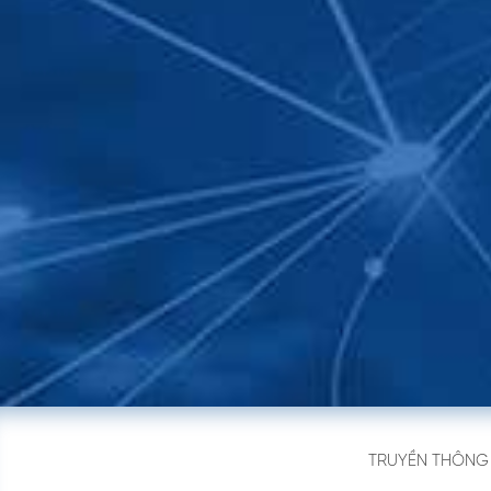
ĐĂNG KÝ NHẬ
Để biết thêm chi tiết về cá
bộ phận kinh doanh của chú
Quý khách. Trân trọng.
Họ tên
*
Email
*
Điện thoại
*
GỬI
TRUYỀN THÔNG