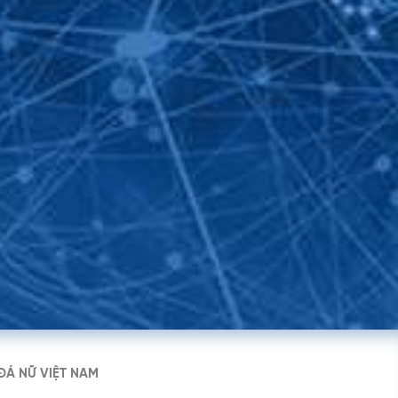
IN LIÊN HỆ
742 060 -
0932 92 94 96
ngroup.net
n Công Trứ, Phường Sài
ận 1, TP. HCM
Á NỮ VIỆT NAM