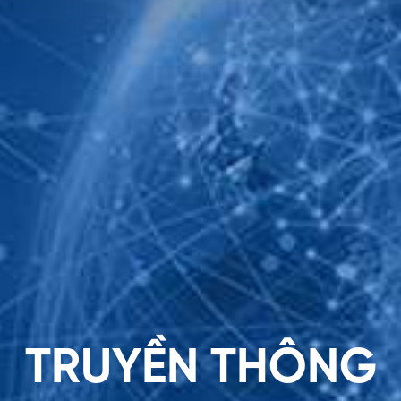
Tìm
kiếm
...
T
R
U
Y
Ề
N
T
H
Ô
N
G