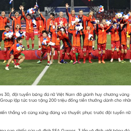
s 30, đội tuyển bóng đá nữ Việt Nam đã giành huy chương vàng da
oup lập tức trao tặng 200 triệu đồng tiền thưởng dành cho nhữn
iến thắng vô cùng xứng đáng và thuyết phục trước đội tuyển nữ 