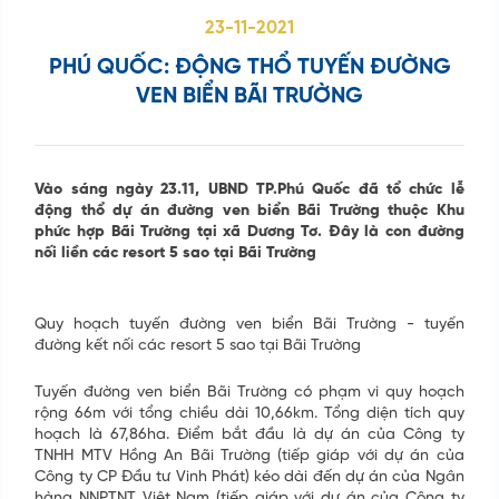
23-11-2021
PHÚ QUỐC: ĐỘNG THỔ TUYẾN ĐƯỜNG
VEN BIỂN BÃI TRƯỜNG
Vào sáng ngày 23.11, UBND TP.Phú Quốc đã tổ chức lễ
động thổ dự án đường ven biển Bãi Trường thuộc Khu
phức hợp Bãi Trường tại xã Dương Tơ. Đây là con đường
nối liền các resort 5 sao tại Bãi Trường
Quy hoạch tuyến đường ven biển Bãi Trường - tuyến
đường kết nối các resort 5 sao tại Bãi Trường
Tuyến đường ven biển Bãi Trường có phạm vi quy hoạch
rộng 66m với tổng chiều dài 10,66km. Tổng diện tích quy
hoạch là 67,86ha. Điểm bắt đầu là dự án của Công ty
TNHH MTV Hồng An Bãi Trường (tiếp giáp với dự án của
Công ty CP Đầu tư Vinh Phát) kéo dài đến dự án của Ngân
hàng NNPTNT Việt Nam (tiếp giáp với dự án của Công ty