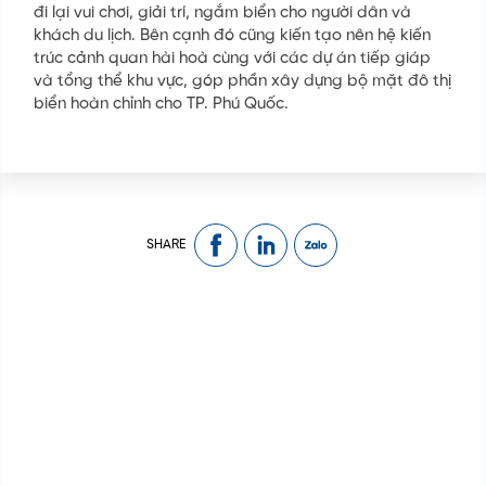
đi lại vui chơi, giải trí, ngắm biển cho người dân và
Họ tên
*
khách du lịch. Bên cạnh đó cũng kiến tạo nên hệ kiến
trúc cảnh quan hài hoà cùng với các dự án tiếp giáp
Email
*
và tổng thể khu vực, góp phần xây dựng bộ mặt đô thị
biển hoàn chỉnh cho TP. Phú Quốc.
Điện thoại
*
GỬI
SHARE