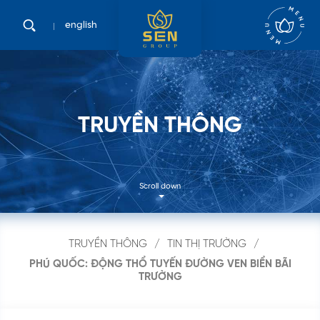
english
T
R
U
Y
Ề
N
T
H
Ô
N
G
Scroll down
Tìm
kiếm
TRUYỀN THÔNG
TIN THỊ TRƯỜNG
...
PHÚ QUỐC: ĐỘNG THỔ TUYẾN ĐƯỜNG VEN BIỂN BÃI
TRƯỜNG