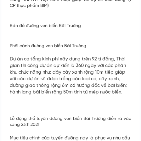
CP thực phẩm BIM)
Bản đồ đường ven biển Bãi Trường
Phối cảnh đường ven biển Bãi Trường
Dự án có tổng kinh phí xây dựng trên 92 tỉ đồng, Thời
gian thi công dự án dự kiến là 360 ngày với các phân
khu chức năng như: dãy cây xanh rộng 10m tiếp giáp
với các dự án sẽ được trồng các loại cỏ, cây xanh,
đường giao thông rộng 6m có hướng dốc về bãi biển;
hành lang bãi biển rộng 50m tính từ mép nước biển.
ĐĂNG KÝ NHẬN TIN
Để biết thêm chi tiết về các dự án, vui lòng để lại
thông tin liên hệ, bộ phận kinh doanh của chúng tôi
Lễ động thổ tuyến đường ven biển Bãi Trường diễn ra vào
sẽ chủ động liên hệ trực tiếp tới Quý khách. Trân
sáng 23.11.2021
trọng.
Mục tiêu chính của tuyến đường này là phục vụ nhu cầu