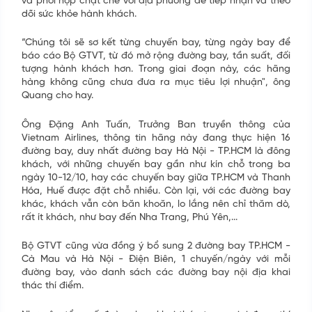
và phối hợp chặt chẽ với địa phương để tiếp nhận và theo
dõi sức khỏe hành khách.
“Chúng tôi sẽ sơ kết từng chuyến bay, từng ngày bay để
báo cáo Bộ GTVT, từ đó mở rộng đường bay, tần suất, đối
tượng hành khách hơn. Trong giai đoạn này, các hãng
hàng không cũng chưa đưa ra mục tiêu lợi nhuận", ông
Quang cho hay.
Ông Đặng Anh Tuấn, Trưởng Ban truyền thông của
Vietnam Airlines, thông tin hãng này đang thực hiện 16
đường bay, duy nhất đường bay Hà Nội - TP.HCM là đông
ĐĂNG KÝ NHẬN TIN
khách, với những chuyến bay gần như kín chỗ trong ba
ngày 10-12/10, hay các chuyến bay giữa TP.HCM và Thanh
Để biết thêm chi tiết về các dự án, vui lòng để lại
Hóa, Huế được đặt chỗ nhiều. Còn lại, với các đường bay
thông tin liên hệ, bộ phận kinh doanh của chúng tôi
khác, khách vẫn còn băn khoăn, lo lắng nên chỉ thăm dò,
sẽ chủ động liên hệ trực tiếp tới Quý khách. Trân
rất ít khách, như bay đến Nha Trang, Phú Yên,...
trọng.
Bộ GTVT cũng vừa đồng ý bổ sung 2 đường bay TP.HCM -
Họ tên
*
Cà Mau và Hà Nội - Điện Biên, 1 chuyến/ngày với mỗi
đường bay, vào danh sách các đường bay nội địa khai
thác thí điểm.
Email
*