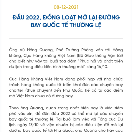
08-12-2021
ĐẦU 2022, ĐỒNG LOẠT MỞ LẠI ĐƯỜNG
BAY QUỐC TẾ THƯỜNG LỆ
Ông Vũ Hồng Quang, Phó Trưởng Phòng vận tải Hàng
không, Cục Hàng không Việt Nam (Bộ Giao thông Vận tải)
cho biết như vậy tại buổi tọa đàm “Phục hồi và phát triển
du lịch trong điều kiện bình thường mới” sáng 14/10.
Cục Hàng không Việt Nam đang phối hợp với nhà chức
trách hàng không quốc tế triển khai đón các chuyến bay
charter (thuê chuyến) đến Phú Quốc, kể cả từ các điểm
mà Việt Nam chưa có đường bay.
Theo ông Quang, quan trọng nhất hiện nay là việc tiêm
phủ vắc xin, để đến đầu 2022 có thể mở lại các chuyến
bay quốc tế thường lệ. Tại buổi làm việc với Tổng cục Du
lịch ngày 13/10 về việc chuẩn bị các điều kiện để mở lại
đường bay quốc tế tới Phú Quốc, ông Quang cho hay các