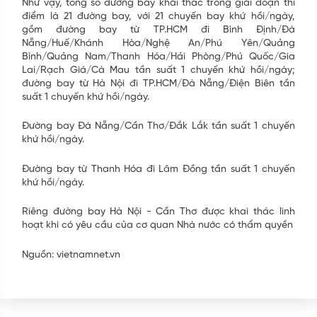
Như vậy, tổng số đường bay khai thác trong giai đoạn thí
điểm là 21 đường bay, với 21 chuyến bay khứ hồi/ngày,
Điện thoại
*
gồm đường bay từ TP.HCM đi Bình Định/Đà
Nẵng/Huế/Khánh Hòa/Nghệ An/Phú Yên/Quảng
Bình/Quảng Nam/Thanh Hóa/Hải Phòng/Phú Quốc/Gia
Lai/Rạch Giá/Cà Mau tần suất 1 chuyến khứ hồi/ngày;
GỬI
đường bay từ Hà Nội đi TP.HCM/Đà Nẵng/Điện Biên tần
suất 1 chuyến khứ hồi/ngày.
Đường bay Đà Nẵng/Cần Thơ/Đắk Lắk tần suất 1 chuyến
khứ hồi/ngày.
Đường bay từ Thanh Hóa đi Lâm Đồng tần suất 1 chuyến
khứ hồi/ngày.
Riêng đường bay Hà Nội - Cần Thơ được khai thác linh
hoạt khi có yêu cầu của cơ quan Nhà nước có thẩm quyền
Nguồn: vietnamnet.vn