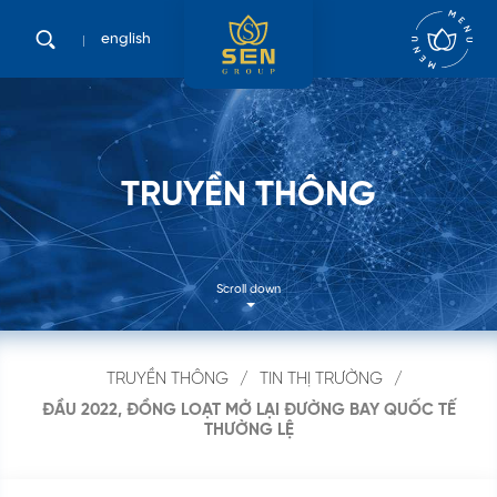
english
T
R
U
Y
Ề
N
T
H
Ô
N
G
Scroll down
TRUYỀN THÔNG
TIN THỊ TRƯỜNG
ĐẦU 2022, ĐỒNG LOẠT MỞ LẠI ĐƯỜNG BAY QUỐC TẾ
Tìm
THƯỜNG LỆ
kiếm
...