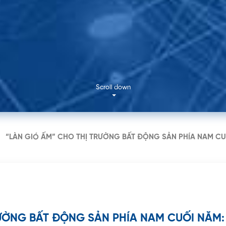
11 Nguyễ
Gòn, Qu
Scroll down
“LÀN GIÓ ẤM” CHO THỊ TRƯỜNG BẤT ĐỘNG SẢN PHÍA NAM CU
RƯỜNG BẤT ĐỘNG SẢN PHÍA NAM CUỐI NĂM