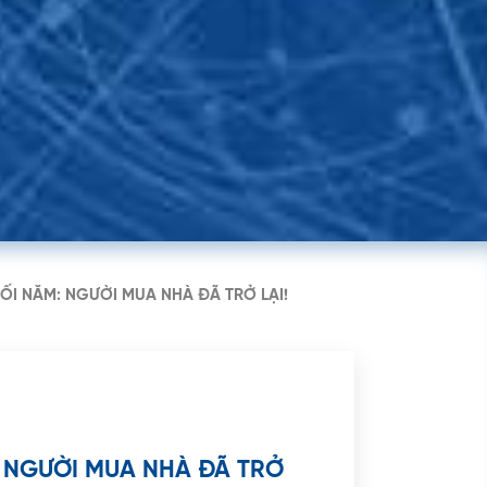
n Công Trứ, Phường Sài
ận 1, TP. HCM
ỐI NĂM: NGƯỜI MUA NHÀ ĐÃ TRỞ LẠI!
: NGƯỜI MUA NHÀ ĐÃ TRỞ