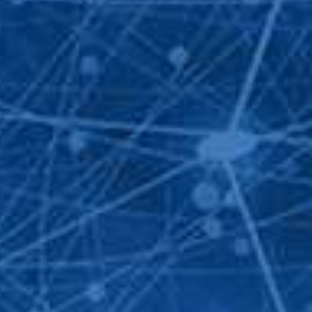
IN LIÊN HỆ
742 060 -
0932 92 94 96
ngroup.net