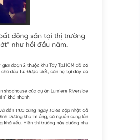
bất động sản tại thị trường
ớt” như hồi đầu năm.
ty giai đoạn 2 thuộc khu Tây Tp.HCM đã có
 chủ đầu tư. Được biết, căn hộ tại đây có
căn shophouse của dự án Lumiere Riverside
iền” khá nhanh.
và đến trưa cùng ngày sales cập nhật đã
 Bình Dương khá im ắng, cả nguồn cung lẫn
g khá yếu. Hiện thị trường này dường như