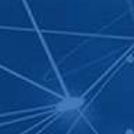
ĐĂNG KÝ NHẬ
Để biết thêm chi tiết về cá
bộ phận kinh doanh của chú
Quý khách. Trân trọng.
Họ tên
*