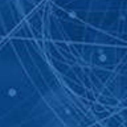
N TIN
THÔNG T
c dự án, vui lòng để lại thông tin liên hệ,
ng tôi sẽ chủ động liên hệ trực tiếp tới
02 862 
info@se