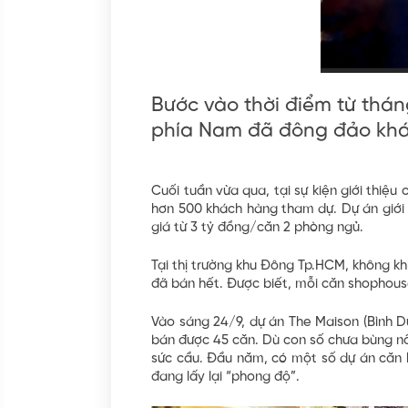
Bước vào thời điểm từ tháng
phía Nam đã đông đảo khá
Cuối tuần vừa qua, tại sự kiện giới thiệ
hơn 500 khách hàng tham dự. Dự án giới t
giá từ 3 tỷ đồng/căn 2 phòng ngủ.
Tại thị trường khu Đông Tp.HCM, không kh
đã bán hết. Được biết, mỗi căn shophouse
Vào sáng 24/9, dự án The Maison (Bình 
bán được 45 căn. Dù con số chưa bùng nổ 
sức cầu. Đầu năm, có một số dự án căn h
đang lấy lại “phong độ”.