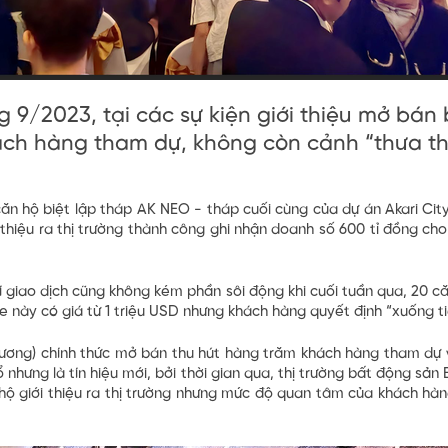
 9/2023, tại các sự kiện giới thiệu mở bán 
ch hàng tham dự, không còn cảnh “thưa th
u căn hộ biệt lập tháp AK NEO - tháp cuối cùng của dự án Akari Ci
hiệu ra thị trường thành công ghi nhận doanh số 600 tỉ đồng cho
í giao dịch cũng không kém phần sôi động khi cuối tuần qua, 20 
 này có giá từ 1 triệu USD nhưng khách hàng quyết định “xuống t
Dương) chính thức mở bán thu hút hàng trăm khách hàng tham dự 
nhưng là tín hiệu mới, bởi thời gian qua, thị trường bất động sản
ộ giới thiệu ra thị trường nhưng mức độ quan tâm của khách hàn