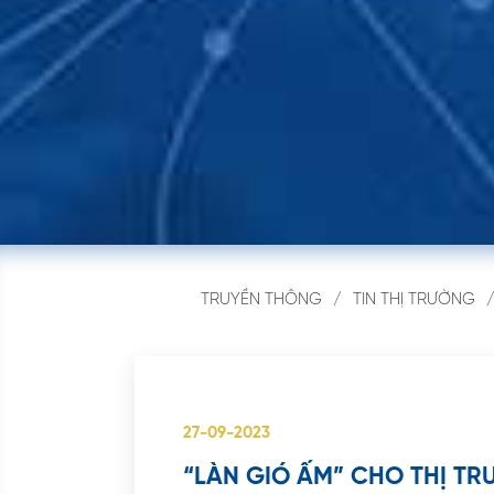
Email
*
Điện thoại
*
GỬI
TRUYỀN THÔNG
TIN THỊ TRƯỜNG
27-09-2023
“LÀN GIÓ ẤM” CHO THỊ T