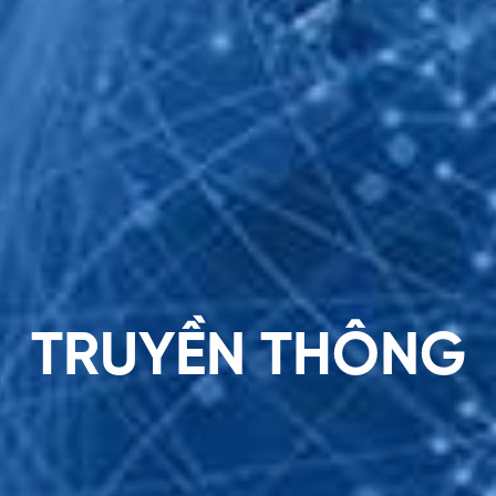
Tìm
kiếm
...
T
R
U
Y
Ề
N
T
H
Ô
N
G